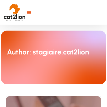
Author:
stagiaire.cat2lion