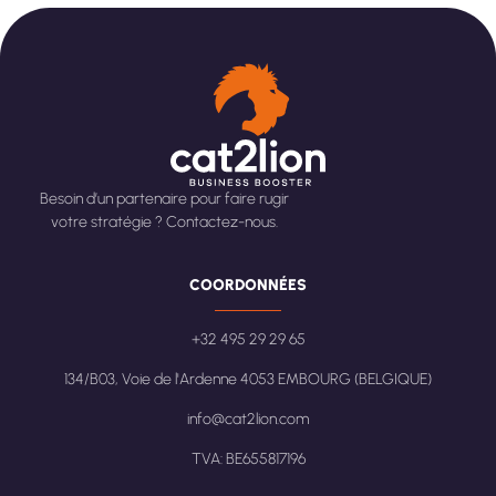
Besoin d’un partenaire pour faire rugir
votre stratégie ? Contactez-nous.
COORDONNÉES
+32 495 29 29 65
134/B03, Voie de l'Ardenne 4053 EMBOURG (BELGIQUE)
info@cat2lion.com
TVA: BE655817196