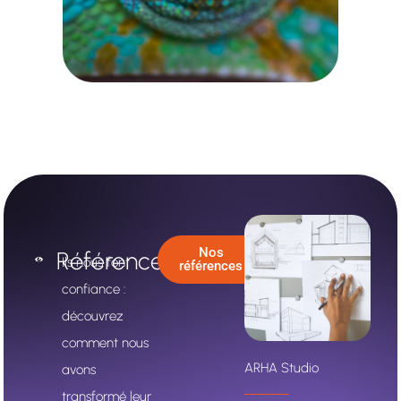
Nos
Références
Ils nous font
références
confiance :
découvrez
comment nous
Pathon
ARHA Studio
avons
transformé leur