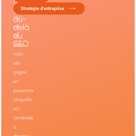
votre
Stratégie d'entreprise
visibilité
stratégie
au-
SEO
delà
est
du
la
SEO
base,
mais
elle
gagne
en
puissance
lorsqu’elle
est
combinée
à