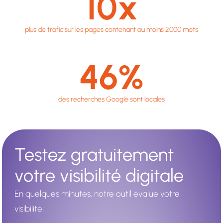
10
x
plus de trafic sur les pages contenant au moins 2000 mots
46
%
des recherches Google sont locales
Testez gratuitement
votre visibilité digitale
En quelques minutes, notre outil évalue votre
visibilité :