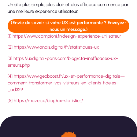
Un site plus simple, plus clair et plus efficace commence par
une meilleure expérience utilisateur.
(Envie de savoir si votre UX est performante ? Envoyez-
nous un message.)
[1]
https://www.campioni.fr/design-experience-utilisateur
[2]
https://www.anais.digital/fr/statistiques-ux
[3]
https://uxdigital-paris.com/blog/cta-inefficaces-ux-
erreurs.php
[4]
https://www.geoboost.fr/ux-et-performance-digitale—
comment-transformer-vos-visiteurs-en-clients-fideles–
_ad329
[5]
https://maze.co/blog/ux-statistics/