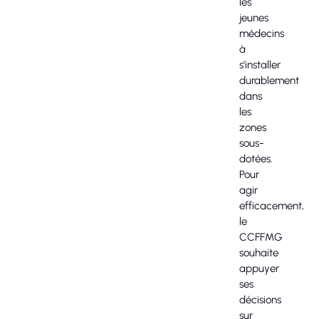
les
jeunes
médecins
à
s’installer
durablement
dans
les
zones
sous-
dotées.
Pour
agir
efficacement,
le
CCFFMG
souhaite
appuyer
ses
décisions
sur