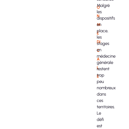
Malgré
O
les
N
dispositifs
en
M
place,
É
les
DI
stages
en
C
médecine
A
générale
L
restent
trop
E
peu
nombreux
dans
ces
territoires.
Le
défi
est