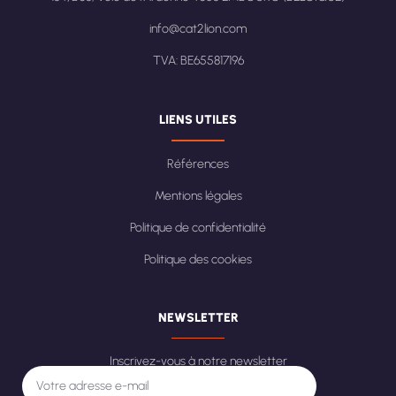
info@cat2lion.com
TVA: BE655817196
LIENS UTILES
Références
Mentions légales
Politique de confidentialité
Politique des cookies
NEWSLETTER
Inscrivez-vous à notre newsletter