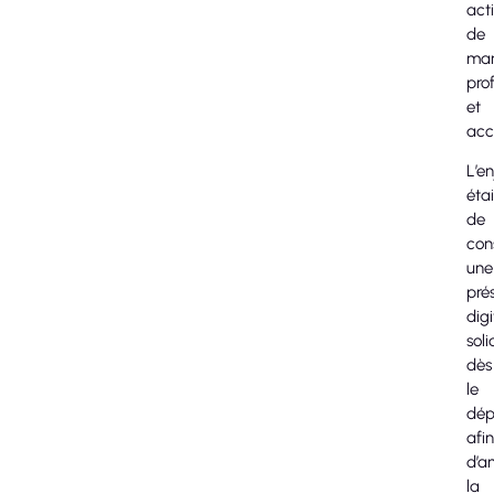
acti
de
man
pro
et
acc
L’e
étai
de
con
une
pré
digi
soli
dès
le
dép
afin
d’a
la