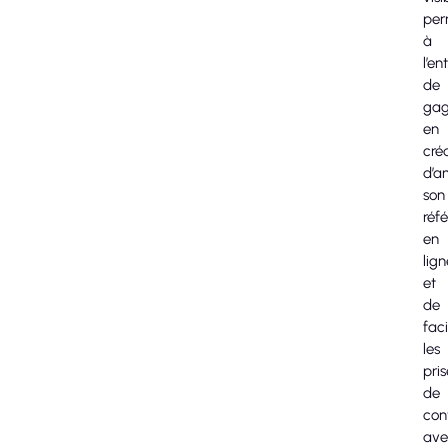
per
à
l’en
de
gag
en
créd
d’a
son
réf
en
lign
et
de
faci
les
pris
de
con
ave