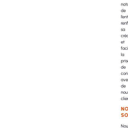
not
de
l’en
ren
sa
créd
et
faci
la
pris
de
con
ave
de
nou
clie
NO
SO
Nou