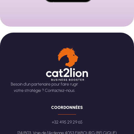
Besoin d’un partenaire pour faire rugir
votre stratégie ? Contactez-nous.
COORDONNÉES
+32 495 29 29 65
134/B03, Voie de l'Ardenne 4053 EMBOURG (BELGIQUE)