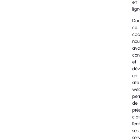
en
lign
Dan
ce
cad
nou
avo
con
et
dév
un
site
we
per
de
pré
cla
l’en
ses
ser