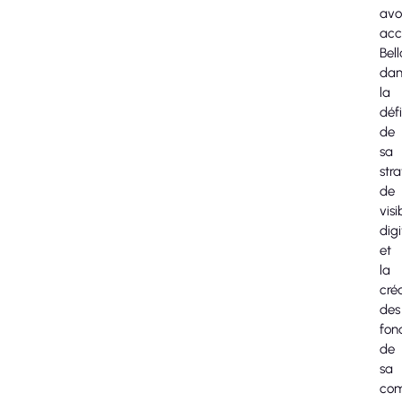
avo
ac
Bel
dan
la
défi
de
sa
str
de
visi
digi
et
la
cré
des
fon
de
sa
com